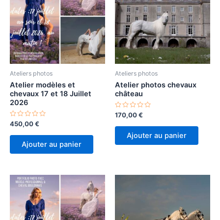
Ateliers photos
Ateliers photos
Atelier modèles et
Atelier photos chevaux
chevaux 17 et 18 Juillet
château
2026
Note
170,00
€
0
Note
450,00
€
sur
0
5
Ajouter au panier
sur
5
Ajouter au panier