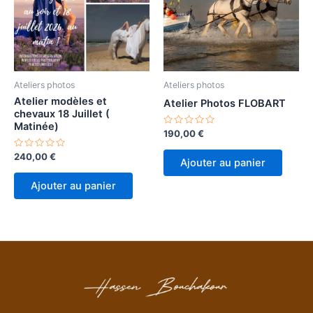
Ateliers photos
Ateliers photos
Atelier modèles et
Atelier Photos FLOBART
chevaux 18 Juillet (
Matinée)
Note
190,00
€
0
sur
Note
240,00
€
5
Ajouter au panier
0
sur
5
Ajouter au panier